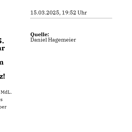
15.03.2025, 19:52 Uhr
Quelle:
5.
Daniel Hagemeier
ar
m
n
z!
r MdL.
es
ber