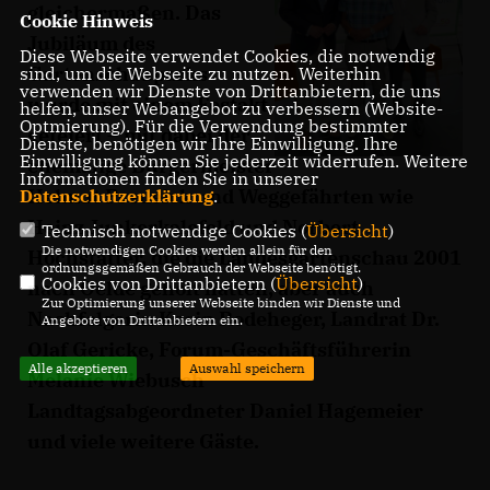
gleichermaßen. Das
Cookie Hinweis
Jubiläum des
Diese Webseite verwendet Cookies, die notwendig
Gartenschauparks
sind, um die Webseite zu nutzen. Weiterhin
verwenden wir Dienste von Drittanbietern, die uns
wurde mit einem Festakt
helfen, unser Webangebot zu verbessern (Website-
Optmierung). Für die Verwendung bestimmter
gefeiert – mit dabei der
Dienste, benötigen wir Ihre Einwilligung. Ihre
Einwilligung können Sie jederzeit widerrufen. Weitere
ehemalige Bürgermeister
Informationen finden Sie in unserer
Helmut Predeick und Weggefährten wie
Datenschutzerklärung
.
Heinz Junkerkalefeld und Norbert
Technisch notwendige Cookies (
Übersicht
)
Die notwendigen Cookies werden allein für den
Hochstätter, die die Landesgartenschau 2001
ordnungsgemäßen Gebrauch der Webseite benötigt.
Cookies von Drittanbietern (
Übersicht
)
nach Oelde geholt hatten, aber auch
Zur Optimierung unserer Webseite binden wir Dienste und
Nachfolgerin Karin Rodeheger, Landrat Dr.
Angebote von Drittanbietern ein.
Olaf Gericke, Forum-Geschäftsführerin
Alle akzeptieren
Auswahl speichern
Melanie Wiebusch
Landtagsabgeordneter Daniel Hagemeier
und viele weitere Gäste.